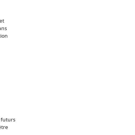
et
ans
tion
 futurs
être