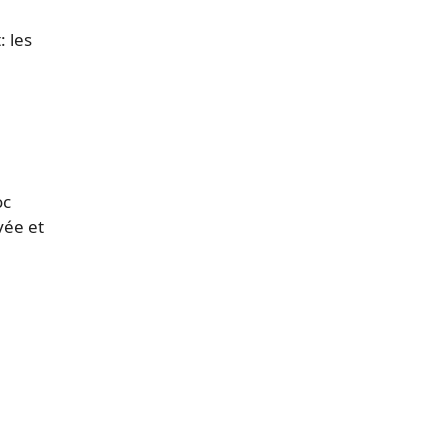
 les
oc
vée et