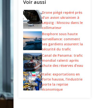
Voir aussi
Drone piégé repéré près
d’un avion ukrainien à
Leipzig : Moscou dans le
collimateur
Bosphore sous haute
surveillance: comment
ses gardiens assurent la
sécurité du trafic
Canal de Panama: trafic
mondial ralenti après
chute des réserves d’eau
Italie: exportations en
forte hausse, l’industrie
porte la reprise
économique