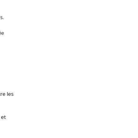
s.
ée
re les
 et