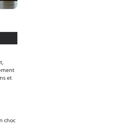
t,
tement
ns et
un choc